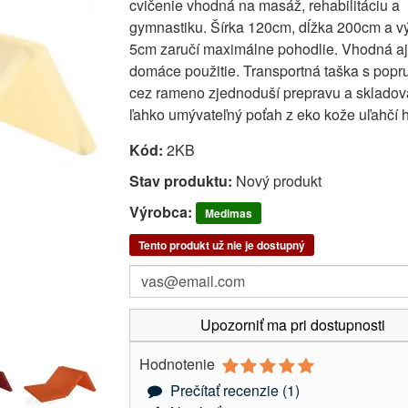
cvičenie vhodná na masáž, rehabilitáciu a
gymnastiku. Šírka 120cm, dĺžka 200cm a v
5cm zaručí maximálne pohodlie. Vhodná aj
domáce použitie. Transportná taška s pop
cez rameno zjednoduší prepravu a skladov
ľahko umývateľný poťah z eko kože uľahčí 
Kód:
2KB
Stav produktu:
Nový produkt
Výrobca:
Medimas
Tento produkt už nie je dostupný
Upozorniť ma pri dostupnosti
Hodnotenie
Prečítať recenzie (
1
)