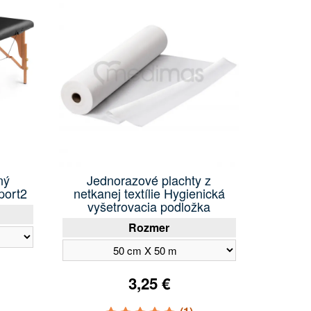
ný
Jednorazové plachty z
port2
netkanej textílie Hygienická
vyšetrovacia podložka
Rozmer
3,25 €