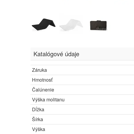
Katalógové údaje
Záruka
Hmotnosť
Čalúnenie
Výška molitanu
Dĺžka
Šírka
Výška