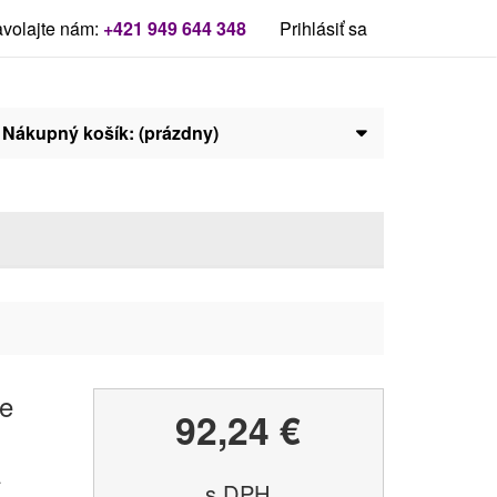
volajte nám:
+421 949 644 348
Prihlásiť sa
Nákupný košík:
(prázdny)
ie
béžová
biela
červená
čierna
modrá
oranžová
zelená
92,24 €
a
s DPH