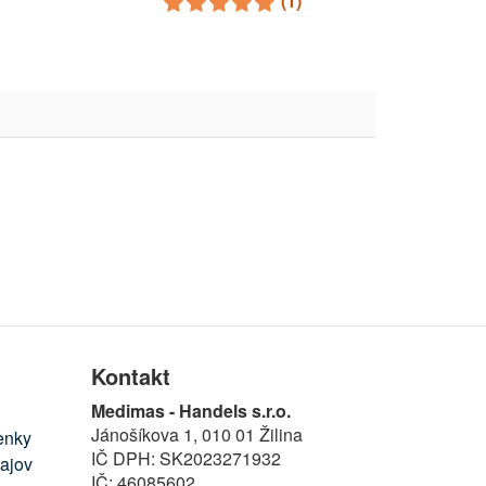
(1)
Kontakt
Medimas - Handels s.r.o.
Jánošíkova 1, 010 01 Žilina
enky
IČ DPH: SK2023271932
ajov
IČ: 46085602