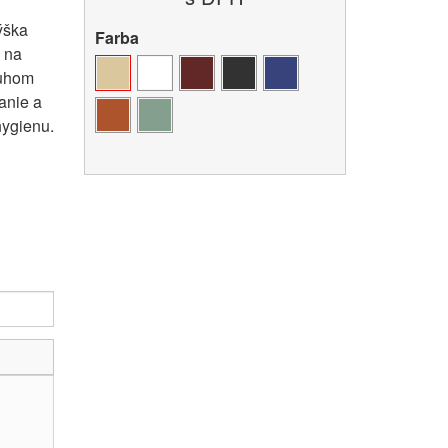
ýška
Farba
 na
ruhom
anie a
hygienu.