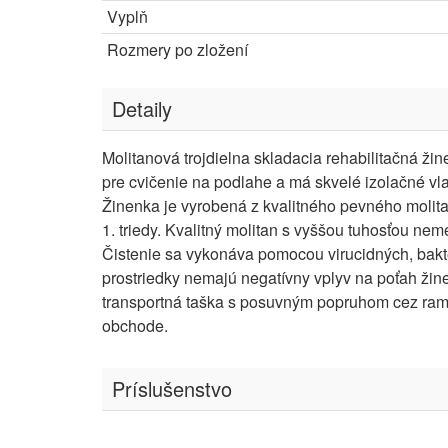
Vyplň
Rozmery po zložení
Detaily
Molitanová trojdielna skladacia rehabilitačná
pre cvičenie na podlahe a má skvelé izolačné vla
Žinenka je vyrobená z kvalitného pevného molit
1. triedy. Kvalitný molitan s vyššou tuhosťou nemen
Čistenie sa vykonáva pomocou virucidných, bakte
prostriedky nemajú negatívny vplyv na poťah žin
transportná taška s posuvným popruhom cez rame
obchode.
Príslušenstvo