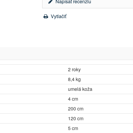
Napísať recenziu
Vytlačiť
2 roky
8,4 kg
umelá koža
4 cm
200 cm
120 cm
5 cm