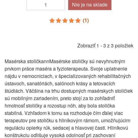
Nie je na sklade
(1)
Zobraziť 1 - 3 z 3 položiek
Masérska stoličkannMasérske stoličky sú nevyhnutným
prvkom práce maséra a fyzioterapeuta. Svoje uplatnenie
nájdu v nemocniciach, v špecializovaných rehabilitačných
ústavoch, sanatóriách, salónoch krásy a tetovacích
štúdiách. Väčšina na trhu dostupných masérskych stoličiek
sú mobilným zariadením, preto stojí za to zohľadniť
hmotnosť stoličky a rozostup nôh, aby bola stolička
stabilná. Vzhľadom k tomu sa rozhoduje čím ďalej viac
terapeutov pre stoličku s hliníkovým rámom, umožňujúcim
reguláciu opierky rúk, sedacej a hlavovej časti. Hliníkovú
konštrukciu odlišuje vysoká odolnosť pri zachovaní