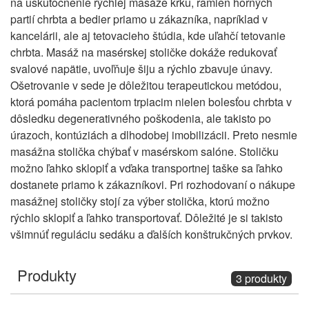
na uskutočnenie rýchlej masáže krku, ramien horných
partií chrbta a bedier priamo u zákazníka, napríklad v
kancelárii, ale aj tetovacieho štúdia, kde uľahčí tetovanie
chrbta. Masáž na masérskej stoličke dokáže redukovať
svalové napätie, uvoľňuje šiju a rýchlo zbavuje únavy.
Ošetrovanie v sede je dôležitou terapeutickou metódou,
ktorá pomáha pacientom trpiacim nielen bolesťou chrbta v
dôsledku degenerativného poškodenia, ale takisto po
úrazoch, kontúziách a dlhodobej imobilizácii. Preto nesmie
masážna stolička chýbať v masérskom salóne. Stoličku
možno ľahko sklopiť a vďaka transportnej taške sa ľahko
dostanete priamo k zákazníkovi. Pri rozhodovaní o nákupe
masážnej stoličky stojí za výber stolička, ktorú možno
rýchlo sklopiť a ľahko transportovať. Dôležité je si takisto
všimnúť reguláciu sedáku a ďalších konštrukčných prvkov.
Produkty
3 produkty