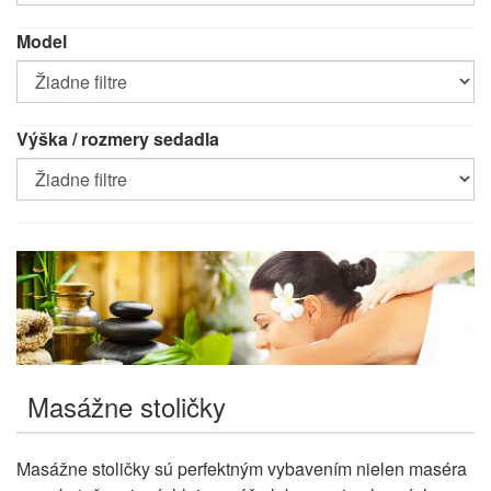
molitanu
Model
Model
Výška / rozmery sedadla
Výška
/
rozmery
sedadla
Masážne stoličky
Masážne stoličky sú perfektným vybavením nielen maséra