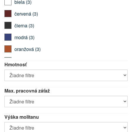
biela
(3)
červená
(3)
čierna
(3)
modrá
(3)
oranžová
(3)
zelená
(3)
Hmotnosť
Hmotnosť
Max. pracovná záťaž
Max.
pracovná
záťaž
Výška molitanu
Výška