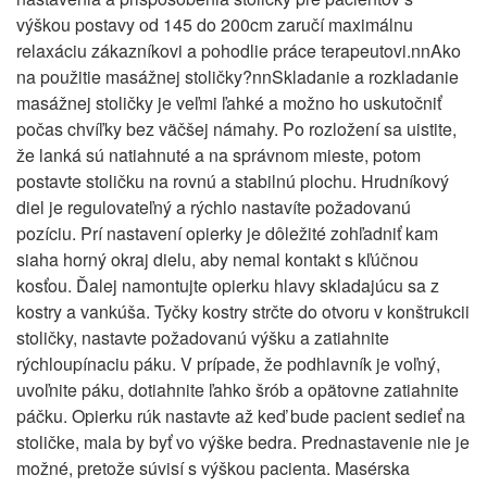
výškou postavy od 145 do 200cm zaručí maximálnu
relaxáciu zákazníkovi a pohodlie práce terapeutovi.nnAko
na použitie masážnej stoličky?nnSkladanie a rozkladanie
masážnej stoličky je veľmi ľahké a možno ho uskutočniť
počas chvíľky bez väčšej námahy. Po rozložení sa uistite,
že lanká sú natiahnuté a na správnom mieste, potom
postavte stoličku na rovnú a stabilnú plochu. Hrudníkový
diel je regulovateľný a rýchlo nastavíte požadovanú
pozíciu. Prí nastavení opierky je dôležité zohľadniť kam
siaha horný okraj dielu, aby nemal kontakt s kľúčnou
kosťou. Ďalej namontujte opierku hlavy skladajúcu sa z
kostry a vankúša. Tyčky kostry strčte do otvoru v konštrukcii
stoličky, nastavte požadovanú výšku a zatiahnite
rýchloupínaciu páku. V prípade, že podhlavník je voľný,
uvoľnite páku, dotiahnite ľahko šrób a opätovne zatiahnite
páčku. Opierku rúk nastavte až keď bude pacient sedieť na
stoličke, mala by byť vo výške bedra. Prednastavenie nie je
možné, pretože súvisí s výškou pacienta. Masérska