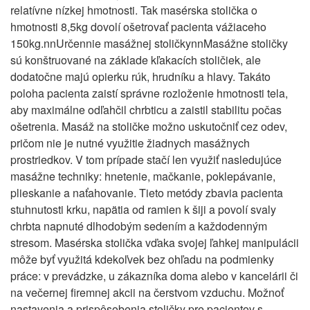
relatívne nízkej hmotnosti. Tak masérska stolička o
hmotnosti 8,5kg dovolí ošetrovať pacienta vážiaceho
150kg.nnUrčennie masážnej stoličkynnMasážne stoličky
sú konštruované na základe kľakacích stoličiek, ale
dodatočne majú opierku rúk, hrudníku a hlavy. Takáto
poloha pacienta zaistí správne rozloženie hmotnosti tela,
aby maximálne odľahčil chrbticu a zaistil stabilitu počas
ošetrenia. Masáž na stoličke možno uskutočniť cez odev,
pričom nie je nutné využitie žiadnych masážnych
prostriedkov. V tom prípade stačí len využiť nasledujúce
masážne techniky: hnetenie, mačkanie, poklepávanie,
plieskanie a naťahovanie. Tieto metódy zbavia pacienta
stuhnutosti krku, napätia od ramien k šiji a povolí svaly
chrbta napnuté dlhodobým sedením a každodenným
stresom. Masérska stolička vďaka svojej ľahkej manipulácii
môže byť využitá kdekoľvek bez ohľadu na podmienky
práce: v prevádzke, u zákazníka doma alebo v kancelárii či
na večernej firemnej akcii na čerstvom vzduchu. Možnoť
nastavenia a prispôsobenia stoličky pre pacientov s