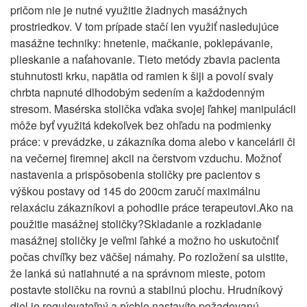
pričom nie je nutné využitie žiadnych masážnych
prostriedkov. V tom prípade stačí len využiť nasledujúce
masážne techniky: hnetenie, mačkanie, poklepávanie,
plieskanie a naťahovanie. Tieto metódy zbavia pacienta
stuhnutosti krku, napätia od ramien k šiji a povolí svaly
chrbta napnuté dlhodobým sedením a každodenným
stresom. Masérska stolička vďaka svojej ľahkej manipulácii
môže byť využitá kdekoľvek bez ohľadu na podmienky
práce: v prevádzke, u zákazníka doma alebo v kancelárii či
na večernej firemnej akcii na čerstvom vzduchu. Možnoť
nastavenia a prispôsobenia stoličky pre pacientov s
výškou postavy od 145 do 200cm zaručí maximálnu
relaxáciu zákazníkovi a pohodlie práce terapeutovi.Ako na
použitie masážnej stoličky?Skladanie a rozkladanie
masážnej stoličky je veľmi ľahké a možno ho uskutočniť
počas chvíľky bez väčšej námahy. Po rozložení sa uistite,
že lanká sú natiahnuté a na správnom mieste, potom
postavte stoličku na rovnú a stabilnú plochu. Hrudníkový
diel je regulovateľný a rýchlo nastavíte požadovanú