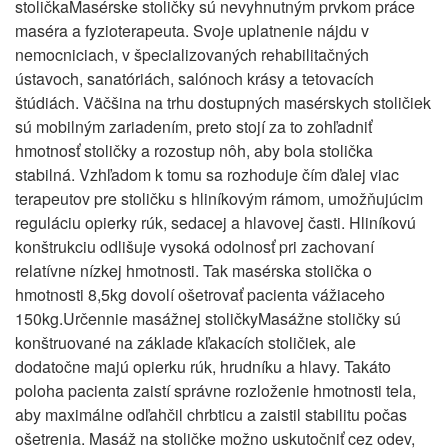
stoličkaMasérske stoličky sú nevyhnutným prvkom práce
maséra a fyzioterapeuta. Svoje uplatnenie nájdu v
nemocniciach, v špecializovaných rehabilitačných
ústavoch, sanatóriách, salónoch krásy a tetovacích
štúdiách. Väčšina na trhu dostupných masérskych stoličiek
sú mobilným zariadením, preto stojí za to zohľadniť
hmotnosť stoličky a rozostup nôh, aby bola stolička
stabilná. Vzhľadom k tomu sa rozhoduje čím ďalej viac
terapeutov pre stoličku s hliníkovým rámom, umožňujúcim
reguláciu opierky rúk, sedacej a hlavovej časti. Hliníkovú
konštrukciu odlišuje vysoká odolnosť pri zachovaní
relatívne nízkej hmotnosti. Tak masérska stolička o
hmotnosti 8,5kg dovolí ošetrovať pacienta vážiaceho
150kg.Určennie masážnej stoličkyMasážne stoličky sú
konštruované na základe kľakacích stoličiek, ale
dodatočne majú opierku rúk, hrudníku a hlavy. Takáto
poloha pacienta zaistí správne rozloženie hmotnosti tela,
aby maximálne odľahčil chrbticu a zaistil stabilitu počas
ošetrenia. Masáž na stoličke možno uskutočniť cez odev,