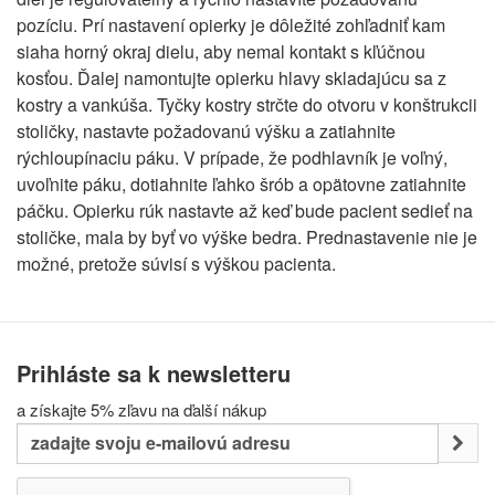
pozíciu. Prí nastavení opierky je dôležité zohľadniť kam
siaha horný okraj dielu, aby nemal kontakt s kľúčnou
kosťou. Ďalej namontujte opierku hlavy skladajúcu sa z
kostry a vankúša. Tyčky kostry strčte do otvoru v konštrukcii
stoličky, nastavte požadovanú výšku a zatiahnite
rýchloupínaciu páku. V prípade, že podhlavník je voľný,
uvoľnite páku, dotiahnite ľahko šrób a opätovne zatiahnite
páčku. Opierku rúk nastavte až keď bude pacient sedieť na
stoličke, mala by byť vo výške bedra. Prednastavenie nie je
možné, pretože súvisí s výškou pacienta.
Prihláste sa k newsletteru
a získajte 5% zľavu na ďalší nákup