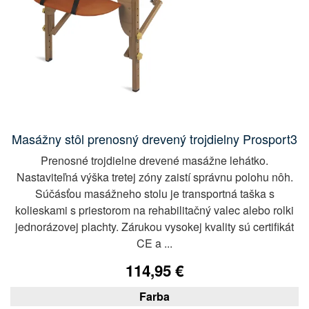
Masážny stôl prenosný drevený trojdielny Prosport3
Prenosné trojdielne drevené masážne lehátko.
Nastaviteľná výška tretej zóny zaistí správnu polohu nôh.
Súčásťou masážneho stolu je transportná taška s
kolieskami s priestorom na rehabilitačný valec alebo rolki
jednorázovej plachty. Zárukou vysokej kvality sú certifikát
CE a ...
114,95 €
Farba