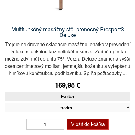
Multifunkčný masážny stôl prenosný Prosport3
Deluxe
Trojdielne drevené skladacie masážne lehátko v prevedení
Deluxe s funkciou kozmetického kresla. Zadnú opierku
možno zdvihnúť do uhlu 75°. Verzia Deluxe znamená vyšší
osemcentimetrový molitan, jemnejšiu koženku a vylepšenú
hliníkovú konštrukciu podhlavníku. Spĺňa požiadavky ...
169,95 €
Farba
Vložiť do košíka