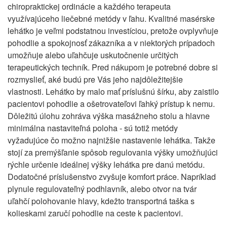
chiropraktickej ordinácie a každého terapeuta
využívajúceho liečebné metódy v ľahu. Kvalitné masérske
lehátko je veľmi podstatnou investíciou, pretože ovplyvňuje
pohodlie a spokojnosť zákazníka a v niektorých prípadoch
umožňuje alebo uľahčuje uskutočnenie určitých
terapeutických techník. Pred nákupom je potrebné dobre si
rozmyslieť, aké budú pre Vás jeho najdôležitejšie
vlastnosti. Lehátko by malo mať príslušnú šírku, aby zaistilo
pacientovi pohodlie a ošetrovateľovi ľahký prístup k nemu.
Dôležitú úlohu zohráva výška masážneho stolu a hlavne
minimálna nastaviteľná poloha - sú totiž metódy
vyžadujúce čo možno najnižšie nastavenie lehátka. Takže
stojí za premýšľanie spôsob regulovania výšky umožňujúci
rýchle určenie ideálnej výšky lehátka pre danú metódu.
Dodatočné príslušenstvo zvyšuje komfort práce. Napríklad
plynule regulovateľný podhlavník, alebo otvor na tvár
uľahčí polohovanie hlavy, kdežto transportná taška s
kolieskami zaručí pohodlie na ceste k pacientovi.