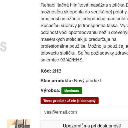
Rehabilitačná hliníková masážna stolička
možnosťou sklopenia do vertikálnej polohy.
hmotnosť umožňuje jednoduchú manipuláci
Súčasťou súpravy je transportná taška. Vyš
odolnosť voči opotrebovaniu než u drevený
masérskych stoličiek ju predurčuje na
profesionálne použitie. Možno ju použiť aj 
tetovaciu stoličku. Spĺňa požiadavky zdravo
smernice 93/42/EHS.
Kód:
2HB
Stav produktu:
Nový produkt
Výrobca:
Medimas
Tento produkt už nie je dostupný
Upozorniť ma pri dostupnosti