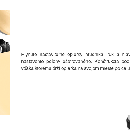
Plynule nastaviteľné opierky hrudníka, rúk a hl
nastavenie polohy ošetrovaného. Konštrukcia po
vďaka ktorému drží opierka na svojom mieste po cel