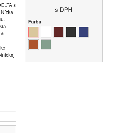
 DELTA s
s DPH
 Nízka
u.
Farba
šia
ch
ako
tníckej