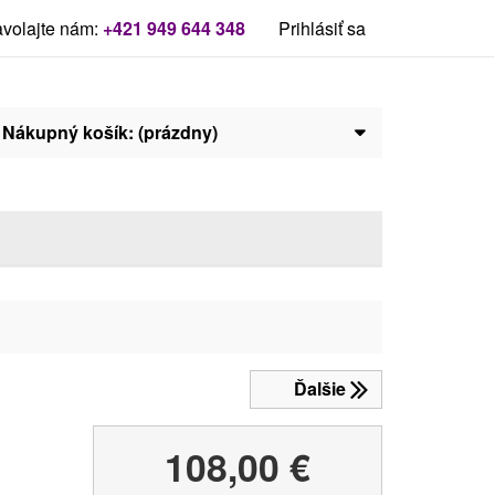
volajte nám:
+421 949 644 348
Prihlásiť sa
Nákupný košík:
(prázdny)
Ďalšie
béžová
biela
červená
čierna
modrá
oranžová
zelená
108,00 €