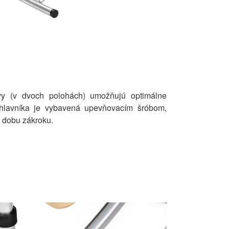
avy (v dvoch polohách) umožňujú optimálne
dhlavníka je vybavená upevňovacím šróbom,
ú dobu zákroku.