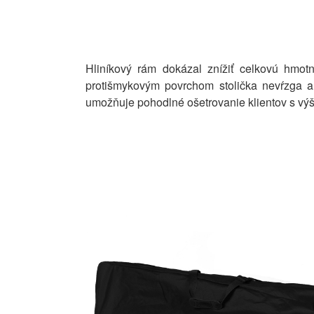
Hliníkový rám dokázal znížiť celkovú hmo
protišmykovým povrchom stolička nevŕzga a
umožňuje pohodlné ošetrovanie klientov s vý