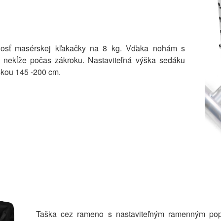
tnosť masérskej kľakačky na 8 kg. Vďaka nohám s
 nekĺže počas zákroku. Nastaviteľná výška sedáku
škou 145 -200 cm.
Taška cez rameno s nastaviteľným ramenným popru