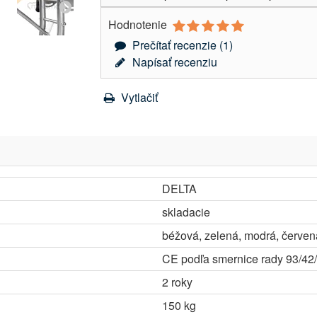
Hodnotenie
Prečítať recenzie (
1
)
Napísať recenziu
Vytlačiť
DELTA
skladacie
béžová, zelená, modrá, červená
CE podľa smernice rady 93/4
2 roky
150 kg