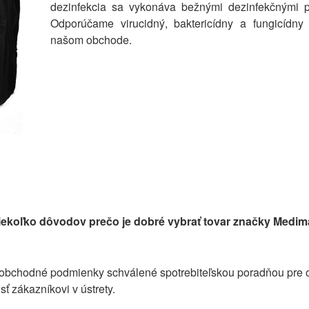
dezinfekcia sa vykonáva bežnými dezinfekčnými p
Odporúčame virucidný, baktericídny a fungicídny 
našom obchode.
iekoľko dôvodov prečo je dobré vybrať tovar značky Medim
bchodné podmienky schválené spotrebiteľskou poradňou pre oc
ť zákazníkovi v ústrety.