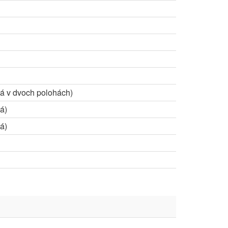
ná v dvoch polohách)
á)
á)