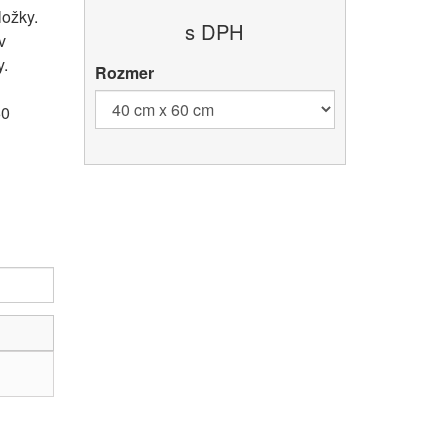
ložky.
s DPH
v
.
Rozmer
60