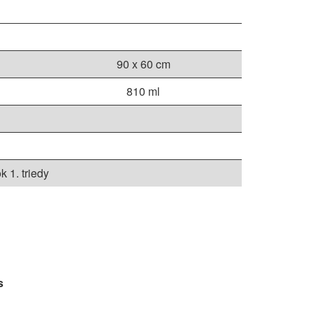
90 x 60 cm
810 ml
 1. triedy
s