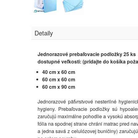
Detaily
Jednorazové prebaľovacie podložky 25 ks
dostupné veľkosti: (pridajte do košíka pož
40 cm x 60 cm
60 cm x 60 cm
60 cm x 90 cm
Jednorazové päťvrstvové nesterilné hygieni
hygieny. Prebaľovacie podložky sú hypoal
zaručujú maximálne pohodlie a vysokú absorpc
fólia na spodnej strane chráni matrac pred nav
a jedna savá z celulózovej buničiny) zaruču