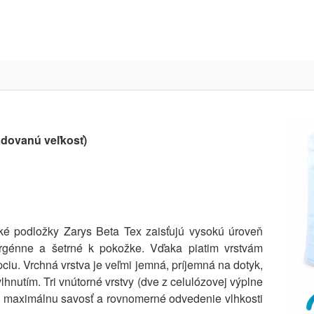
adovanú veľkosť)
cké podložky Zarys Beta Tex zaisťujú vysokú úroveň
ergénne a šetrné k pokožke. Vďaka piatim vrstvám
iu. Vrchná vrstva je veľmi jemná, príjemná na dotyk,
lhnutím. Tri vnútorné vrstvy (dve z celulózovej výplne
jú maximálnu savosť a rovnomerné odvedenie vlhkosti