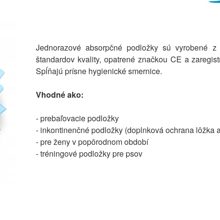
Jednorazové absorpčné podložky sú vyrobené z k
štandardov kvality, opatrené značkou CE a zaregistr
Spĺňajú prísne hygienické smernice.
Vhodné ako:
- prebaľovacie podložky
- inkontinenčné podložky (doplnková ochrana lôžka a
- pre ženy v popôrodnom období
- tréningové podložky pre psov