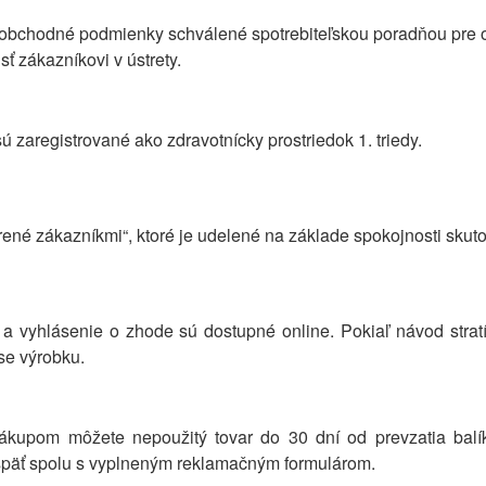
bchodné podmienky schválené spotrebiteľskou poradňou pre oc
ť zákazníkovi v ústrety.
 zaregistrované ako zdravotnícky prostriedok 1. triedy.
erené zákazníkmi“, ktoré je udelené na základe spokojnosti sku
a vyhlásenie o zhode sú dostupné online. Pokiaľ návod stratí
se výrobku.
ákupom môžete nepoužitý tovar do 30 dní od prevzatia balík
r späť spolu s vyplneným reklamačným formulárom.