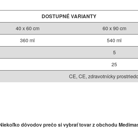
DOSTUPNÉ VARIANTY
40 x 60 cm
60 x 90 cm
360 ml
540 ml
5
25
CE, CE, zdravotnícky prostriedok
Niekoľko dôvodov prečo si vybrať tovar z obchodu Medima